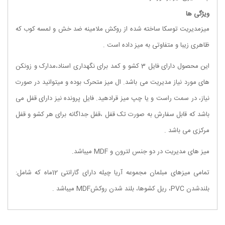
ویژگی ها
میزمدیریت توسکا ساخته شده از روکش ملامینه ضد خش و لمسه کوب که
ظاهری زیبا و متفاوتی به میز داده است .
این محصول دارای فایل 3 کشو و کمد برای نگهداری اسناد،مدارک و زونکن
های مورد نیاز مدیریت می باشد. ال میز متحرک بوده و میتوانید در صورت
نیاز، در سمت راست و یا چپ میز قرادهید. فایل پرونده نیز دارای قفل می
باشد که قابل سفارش به صورت تک قفل ،قفل جداگانه برای هر کشو و قفل
مرکزی می باشد .
میز های مدیریت در دو جنس لترون و MDF میباشد.
تمامی میزهای مبلمان مجموعه
آریا چیله
دارای گارانتی 12ماه که شامل:
بلندشدن PVC، ریل کشوها، بلند شدن روکشMDF میباشد .