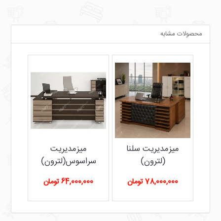
محصولات مشابه
فظ(
میزمدیریت سلنا
میزمدیریت
میزم
(لترون)
سراسوس(لترون)
78,000,000 تومان
64,000,000 تومان
0,000