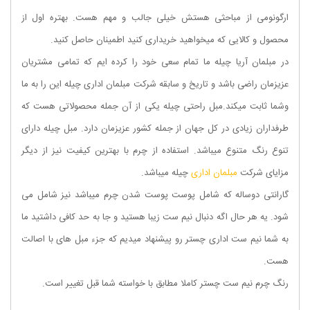
ارگونومی از مباحثی هستش خیلی جالب و مهم هست. بهتره اول از
محصول و کالایی که میخواهید خریداری کنید اطمینان حاصل کنید.
در مبلمان
آریا چیله
ما تمام سعی خود را کرده ایم که تمامی مشتریان
عزیزمان راضی باشد و تاریخ و سابقه شرکت مبلمان اداری چیله این را به ما
وشما ثابت میکند.مبل راحتی چیله یکی از آن جمله محصولاتی هست که
طرفداران زیادی در کل جهان از جمله کشور عزیزمان دارد. مبل چیله دارای
تنوع رنگ متنوع میباشد. استفاده از چرم با بهترین کیفیت نیز از دیگر
مزایای شرکت
مبلمان اداری
چیله میباشد.
گارانتی دوساله که شامل پوست پوست شدن چرم میباشد نیز شامل می
شود. یه هر حال اگه دنبال نیم ست زیبا هستید و جا به حد کافی داشتید ما
به شما نیم ست اداری چستر رو پیشنهاد میدیم که جزء مبل های با اصالت
هست.
رنگ چرم نیم ست چستر کاملا مطابق با خواسته شما قبل تغییر است.