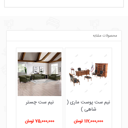
محصولات مشابه
ه
نیم ست پوست ماری (
نیم ست چستر
شاهی )
117,000,000 تومان
75,000,000 تومان