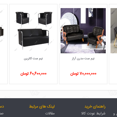
نیم ست مدرن آراز
نیم ست کاترین
70,000,000 تومان
60,600,000 تومان
راهنمای خرید
لینک های مرتبط
دس
شرایط عودت کالا
مقالات
صند
ان و