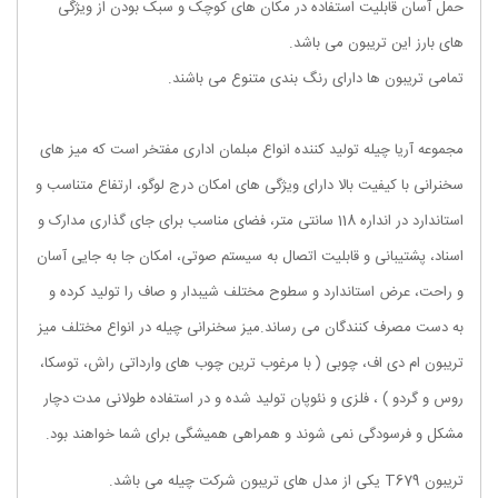
حمل آسان قابلیت استفاده در مکان های کوچک و سبک بودن از ویژگی
های بارز این تریبون می باشد.
تمامی تریبون ها دارای رنگ بندی متنوع می باشند.
مجموعه آریا چیله تولید کننده انواع مبلمان اداری مفتخر است که میز های
سخنرانی با کیفیت بالا دارای ویژگی های امکان درج لوگو، ارتفاع متناسب و
استاندارد در انداره 118 سانتی متر، فضای مناسب برای جای گذاری مدارک و
اسناد، پشتیبانی و قابلیت اتصال به سیستم صوتی، امکان جا به جایی آسان
و راحت، عرض استاندارد و سطوح مختلف شیبدار و صاف را تولید کرده و
به دست مصرف کنندگان می رساند.میز سخنرانی چیله در انواع مختلف میز
تریبون ام دی اف، چوبی ( با مرغوب ترین چوب های وارداتی راش، توسکا،
روس و گردو ) ، فلزی و نئوپان تولید شده و در استفاده طولانی مدت دچار
مشکل و فرسودگی نمی شوند و همراهی همیشگی برای شما خواهند بود.
تریبون T679 یکی از مدل های تریبون شرکت چیله می باشد.