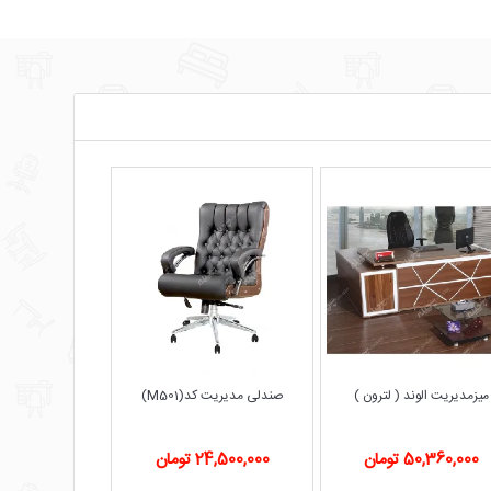
میزمدیریت الوند ( لترون )
صندلی مدیریت کد(M501)
50,360,000 تومان
24,500,000 تومان