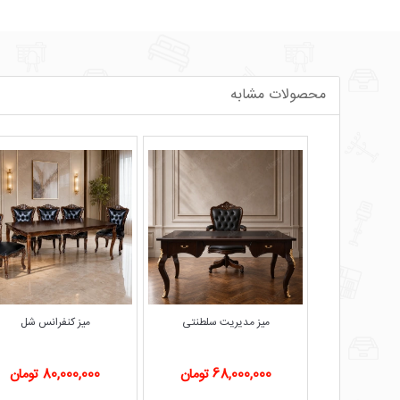
محصولات مشابه
 کلاسیک رز
میز مدیریت سلطنتی
میز کنفرانس شل
ومان
68,000,000 تومان
80,000,000 تومان