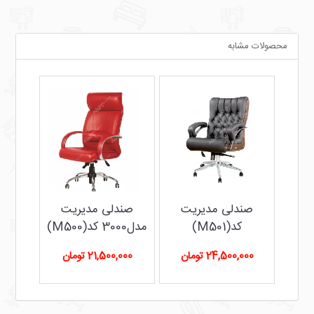
محصولات مشابه
یت
صندلی مدیریت
صندلی مدیریت
کد(M501)
مدل3000 کد(M500)
24,500,000 تومان
21,500,000 تومان