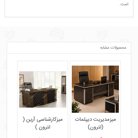
است.
محصولات مشابه
ی لی
میزمدیریت دیپلمات
میزکارشناسی آرین (
(لترون)
لترون )