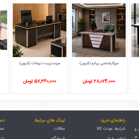
میزکارشناسی پرادو (لترون)
میزمدیریت دیپلمات (لترون)
م
28,024,000 تومان
57,360,000 تومان
راهنمای خرید
لینک های مرتبط
دس
شرایط عودت کالا
مقالات
صند
ان و
پر
تماس با ما
فروشگاه
پار