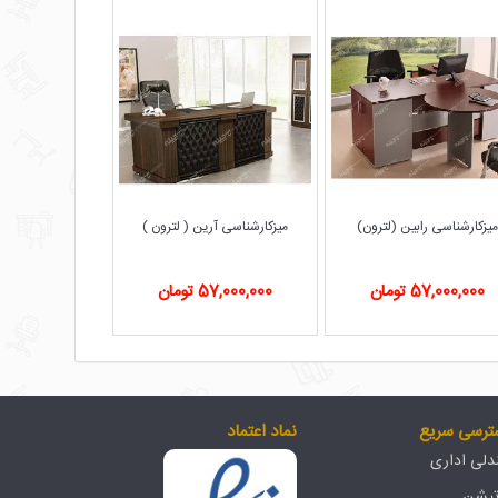
یزکارشناسی رابین (لترون)
میزکارشناسی آرین ( لترون )
57,000,000 تومان
57,000,000 تومان
ترسی سریع
نماد اعتماد
لی اداری
تیشن