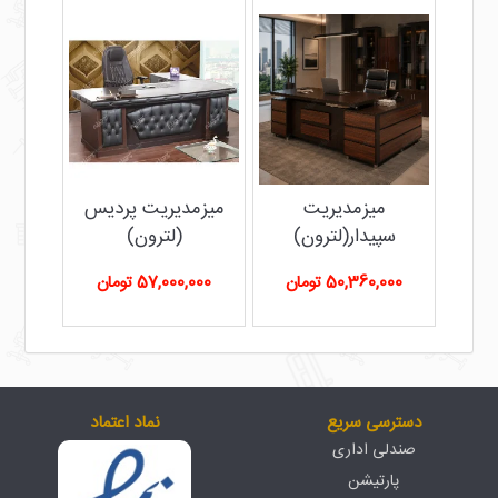
میزمدیریت
میزمدیریت پردیس
سپیدار(لترون)
(لترون)
50,360,000 تومان
57,000,000 تومان
دسترسی سریع
نماد اعتماد
صندلی اداری
پارتیشن