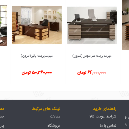
میزمدیریت سلنا (لترون)
میزمدیریت سراسوس(لترون)
میزمدیریت 
78,000,000 تومان
64,000,000 تومان
50,360,000 
راهنمای خرید
لینک های مرتبط
دس
شرایط عودت کالا
مقالات
صند
ان و
پر
تماس با ما
فروشگاه
پار