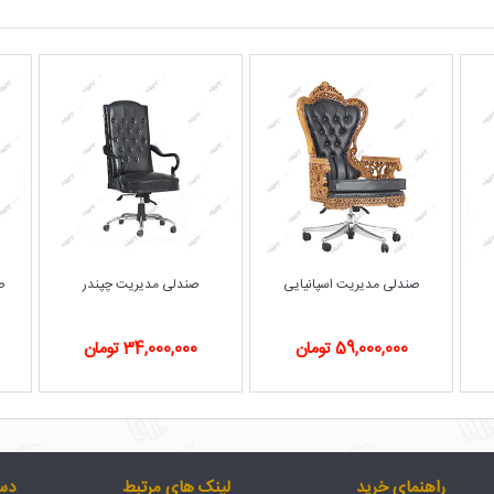
صندلی مدیریت اسپانیایی
صندلی مدیریت چپندر
ص
59,000,000 تومان
34,000,000 تومان
راهنمای خرید
لینک های مرتبط
دس